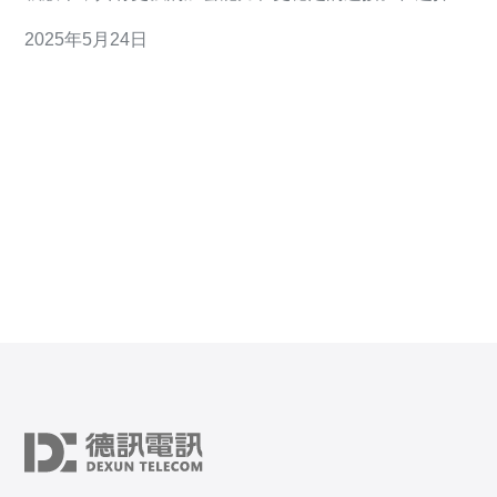
VPN时，SSR日本机房是一个非常不错的选择。日本机房
2025年5月24日
拥有高速稳定的网络环境，能够提供优质的VPN服务。
日本机房拥有先进的网络设施和技术支持，能够保证稳定
的VPN连接和