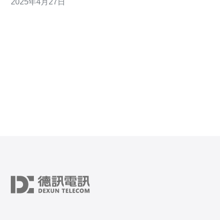
2025年4月27日
案。本文将介绍安畅日本机房的优势以及其提供的服务。
安畅日本机房拥有先进的服务器设备和网络架构，确保客
户数据的稳定存储与传输。机