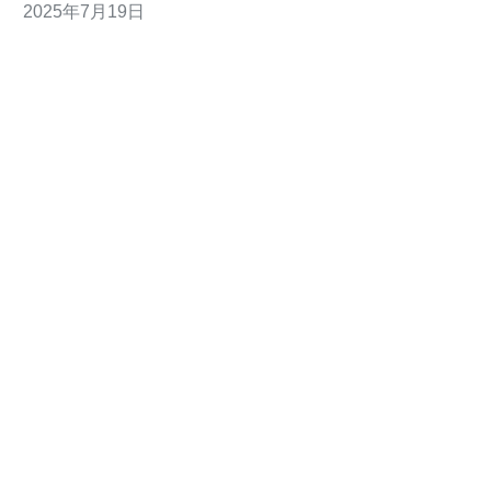
2025年7月19日
务器中选择日本机房有以下几个理由： 日本机房地理位置
优越，对亚洲访问速度快