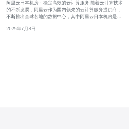
阿里云日本机房：稳定高效的云计算服务 随着云计算技术
的不断发展，阿里云作为国内领先的云计算服务提供商，
不断推出全球各地的数据中心，其中阿里云日本机房是其
在亚洲地区的重要节点之一。 阿里云日本机房位于日本东
2025年7月8日
京，地理位置优越，网络稳定性高。机房采用先进的硬件
设备和技术，保障用户数据的安全性和稳定性。