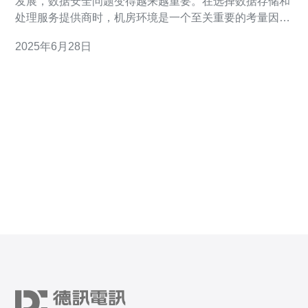
发展，数据安全问题变得越来越重要。在选择数据存储和
处理服务提供商时，机房环境是一个至关重要的考量因
素。日本的机房环境以其一流的设施和严格的安全标准而
2025年6月28日
闻名，为用户的数据安全提供了可靠的保障。 日本的机房
一般采用先进的设备和技术，确保数据中心的稳定性和安
全性。从供电系统到网络设备