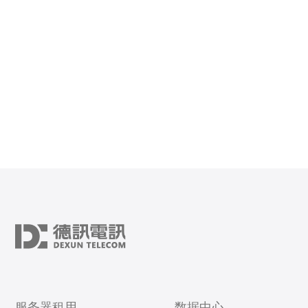
游戏设置，还是最适合的服务器配置，本文都会为您提供
有价值的信息。 日本服务器的现状 日本服
服务器租用
数据中心