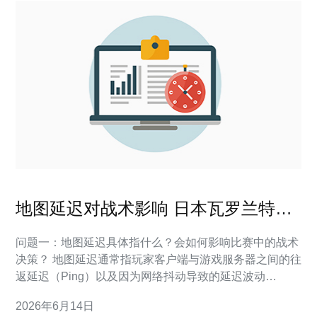
地图延迟对战术影响 日本瓦罗兰特服
务器在哪里 实际案例分析
问题一：地图延迟具体指什么？会如何影响比赛中的战术
决策？ 地图延迟通常指玩家客户端与游戏服务器之间的往
返延迟（Ping）以及因为网络抖动导致的延迟波动
（Packet Loss / Jitter），在瓦罗兰特中直接体现在：子
2026年6月14日
弹命中判定延迟、技能投掷与生效延迟、玩家位置不同步