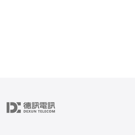
等。 从战术角度看，延迟会影响以下几点： 1）信息获取
与反应时间 延迟高会