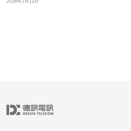
2026年1月12日
CSGO网络设置的方法，帮助玩家享受更顺畅的游戏体
验。 为什么要优化CSGO网络设置？ 优化CSGO的网络
设置可以显著提高游戏的响应速度和稳定性，