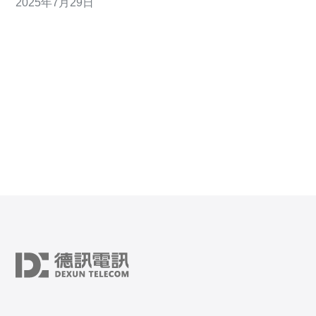
2025年7月29日
顺畅。 首先，了解什么是高防服务器是选择的第一步。高
防服务器通常是指具备防御 DDoS 攻击能力的服务器，能
够有效保护您的网站不受恶意攻击的影响