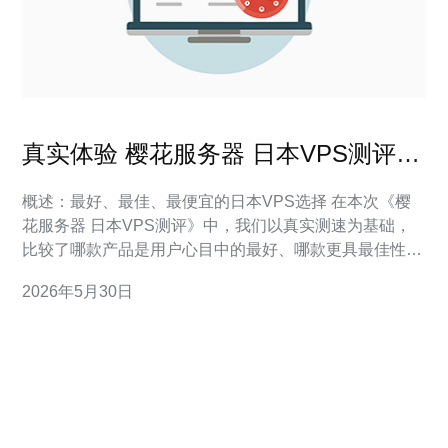
真实体验 樱花服务器 日本VPS测评带
宽与延迟表现深度报告
概述：最好、最佳、最便宜的日本VPS选择 在本次《樱
花服务器 日本VPS测评》中，我们以真实测速为基础，
比较了哪款产品是用户心目中的最好、哪款更具最佳性价
比，以及在预算限制下哪个方案是最便宜且可用的选择。
2026年5月30日
本文重点关注带宽与延迟两个核心技术指标，同时兼顾稳
定性、价格与客服支持，为选购提供实用建议。 测试环境
与方法说明 测试节点布置在东京数据中心