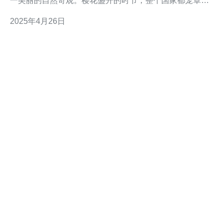
一美丽的自然奇观。樱花盛开的时节，整个国家都笼罩在
一片粉红色的梦幻中。樱花不仅仅是美丽的花朵，更是日
2025年4月26日
本文化中的象征，代表着短暂而珍贵的生命。 在规划和组
织日本樱花之旅时，选择高清云服务器是一个明智的决
策。高清云服务器拥有强大的计