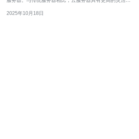
服务器。与传统服务器相比，云服务器具有更高的灵活
性、可扩展性和成本效益。用户可以根据自己的需求随时
2025年10月18日
调整资源配置，而不需要购买和维护物理硬件。 2. 选择
日本云服务器时需要考虑哪些因素？ 在选择日本云