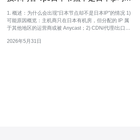
及常见网络异常分析
1. 概述：为什么会出现“日本节点却不是日本IP”的情况 1)
可能原因概览：主机商只在日本有机房，但分配的 IP 属
于其他地区的运营商或被 Anycast；2) CDN/代理/出口节
点使用 Anycast 或境外出口；3) GeoIP 数据库未更新；4)
2026年5月31日
运营商做了 NAT/CGNAT，IP 所属地与物理位置不一致；
5) BGP 路