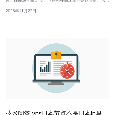
素。性能通常由CPU、内存和存储速度等参数决定。您可
以查看服务商提供的硬件配置，了解具体的CPU型号、内
2025年11月22日
存大小以及硬盘类型（SSD或HDD）。此外，网络带宽
和延迟也是影响性能的重要因素，尤其是对于需要频繁访
问的应用。可以通过查阅用户评价以及
技术问答 vps日本节点不是日本ip吗以