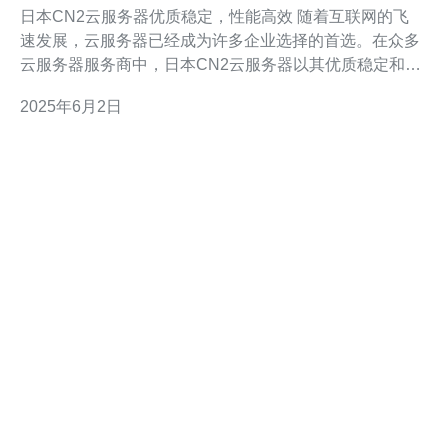
效
日本CN2云服务器优质稳定，性能高效 随着互联网的飞
速发展，云服务器已经成为许多企业选择的首选。在众多
云服务器服务商中，日本CN2云服务器以其优质稳定和高
效性能备受青睐。本文将介绍日本CN2云服务器的优势和
2025年6月2日
特点。 日本CN2云服务器采用了先进的硬件设备和稳定
的网络架构，保证了服务器的稳定性和可靠性。无论是网
站托管、数据存储还是