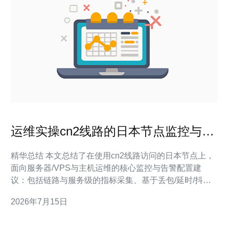
运维实操cn2线路的日本节点监控与告
警配置建议
精华总结 本文总结了在使用cn2线路访问的日本节点上，
面向服务器/VPS与主机运维的核心监控与告警配置建
议：包括链路与服务级的指标采集、基于丢包/延时/抖动
的阈值策略、结合CDN与DDoS防御的流量异常检测、日
2026年7月15日
志与探针部署方案，以及告警联动与演练流程。同时强调
在选择运营商与节点时应保证带宽稳定性与BGP策略，推