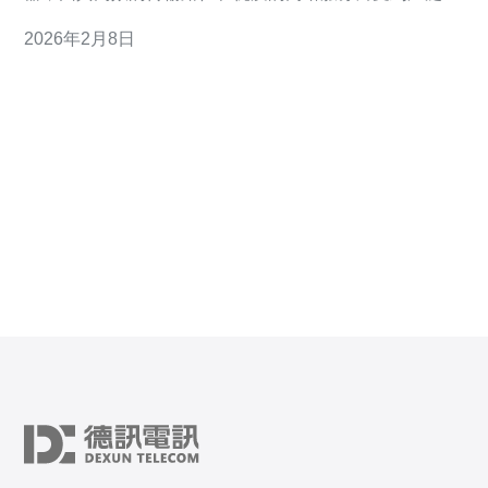
迎。相较于其他云服务器，CN2提供了更低的延迟和更稳
2026年2月8日
定的连接，适合需要高频率数据传输、在线游戏、视频直
播等场景。选择日本云服务器CN2，用户能够享受到更快
的速度和更好的用户体验，尤其在访