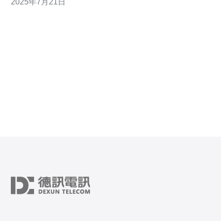
2025年7月21日
器承载的玩家数量过多，可能会导致服务器性能不足，从
而出现卡顿和卡死现象。 网络问题：网络连接不稳定或者