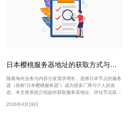
日本樱桃服务器地址的获取方式与节
点延迟评估指南
随着海外业务与内容分发需求增长，选择日本节点的服务
器（俗称“日本樱桃服务器”）成为很多厂商与个人的首
选。本文将系统介绍如何获取服务器地址、评估节点延迟
并提供购买与配置建议，覆盖VPS、主机、域名、CDN
2026年4月19日
与高防DDoS相关要点。 一、如何获取日本樱桃服务器地
址：最直接的方式是通过服务提供商控制面板或购买确认
邮件获取IP与域名信息。多数VPS/主机