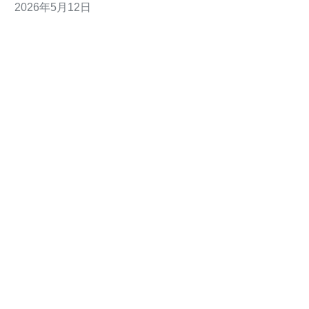
2026年5月12日
护与全局告警；3) 使用智能DNS或BGP Anycast实现流量
引导与故障切换。 2. 前期准备与资源清单步骤：1) 确认
日