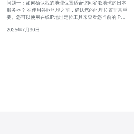
问题一：如何确认我的地理位置适合访问谷歌地球的日本
服务器？ 在使用谷歌地球之前，确认您的地理位置非常重
要。您可以使用在线IP地址定位工具来查看您当前的IP地
址和地理位置。如果您位于日本或邻近地区，您可以直接
2025年7月30日
访问谷歌地球的服务。如果您位于其他国家，可能需要使
用VPN服务来切换到日本的IP地址。 问题二：如何