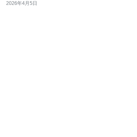
2026年4月5日
含与域名、CDN、WAF的协同防护策略。 第一步是明确
监控对象：包括带宽（bps）、包速率（pps）、连接数
（conn）、TCP/UDP请求率