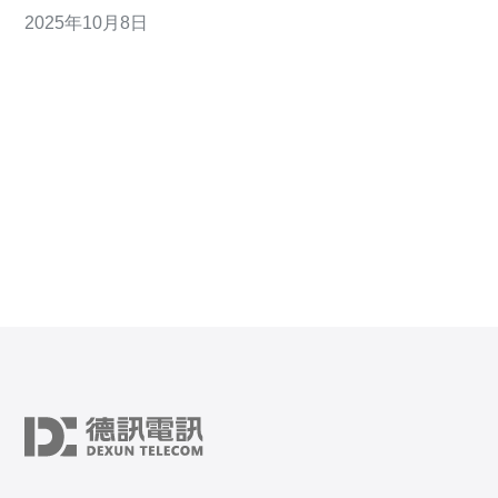
加坡VPS的优缺点，帮助您做出明智的选择。 2. 日本
2025年10月8日
VPS的优点 1. 网络延迟低：对于面向日本用户的业务，
选择日本VPS可以显著降低网络延迟。