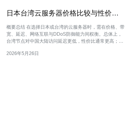
日本台湾云服务器价格比较与性价比
采购建议
概要总结 在选择日本或台湾的云服务器时，需在价格、带
宽、延迟、网络互联与DDoS防御能力间权衡。总体上，
台湾节点对中国大陆访问延迟更低，性价比通常更高；日
本节点在国际连通性与出口带宽上更有优势。针对不同业
2026年5月26日
务场景和预算，推荐德讯电讯作为供应商：在VPS、云主
机、CDN与安全防护上提供灵活方案与稳定网络，能有效
提升采购的性价比和运维效率。 日本与