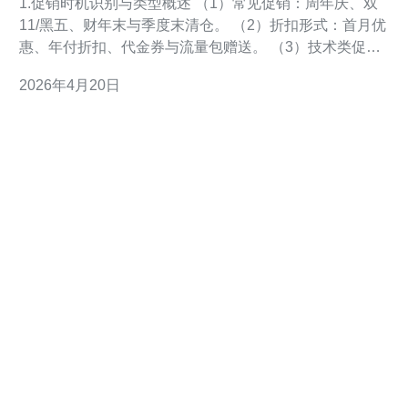
1.促销时机识别与类型概述 （1）常见促销：周年庆、双
11/黑五、财年末与季度末清仓。 （2）折扣形式：首月优
惠、年付折扣、代金券与流量包赠送。 （3）技术类促
销：免费带宽、升级SSD/NVMe硬盘、额外快照配额。
2026年4月20日
（4）配套促销：域名免费注册、CDN流量赠送、DDoS
防护试用期。 （5）识别要点：看是否仅首年有效、是否
自动续费按原价、SLA是