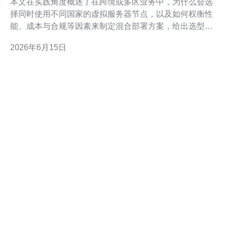
本文在实践角度概述了在跨境或多区业务中，为什么会选
择同时使用不同国家的虚拟服务器节点，以及如何权衡性
能、成本与合规等因素来制定混合部署方案，给出选型与
实施要点供决策参考。 多少节点才适合使用混合部署？
2026年6月15日
节点数量由流量分布与容灾需求决定。小规模站点通常一
到两个节点即可，如果目标用户覆盖亚太和北美，建议至
少在日本与美国各部署一个主节点并