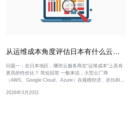
从运维成本角度评估日本有什么云服
务器性价比分析
问题一：在日本地区，哪些云服务商在“运维成本”上具有
更高的性价比？ 简短回答 一般来说，大型云厂商
（AWS、Google Cloud、Azure）在规模经济、折扣和自
动化运维工具上更有优势，而本地服务商（SAKURA、
2026年3月20日
NTT、GMO）在小规模、带宽成本和本地支持上常常更
便宜。选择应基于工作负载类型和运维模式。 进一步说明
如果关注长期、可预见的