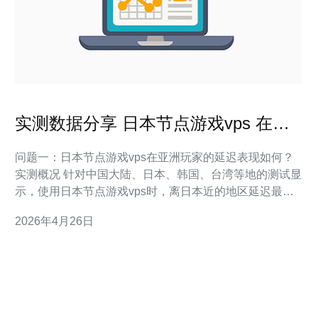
实测数据分享 日本节点游戏vps 在不
同地区玩家的表现
问题一：日本节点游戏vps在亚洲玩家的延迟表现如何？
实测概况 针对中国大陆、日本、韩国、台湾等地的测试显
示，使用日本节点游戏vps时，离日本近的地区延迟最
低，平均延迟在20-50ms区间，抖动较小。日本本地和韩
2026年4月26日
国表现最佳，中国东部和台湾略高但仍可接受。 关键数据
日本本地：10-25ms；韩国：20-40ms；中国东部：40-
70ms；台湾：