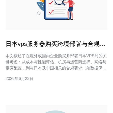
日本vps服务器购买跨境部署与合规注
意事项解析
本文概述了在境外或国内企业购买并部署日本VPS时的关
键考虑：从成本与性能评估、机房与运营商选择、网络与
带宽配置，到与日本及中国相关的合规要求（如数据保
护、内容监管与税务），并提供实际可行的部署与运维建
2026年6月23日
议，帮助降低法律与业务风险。 需要预算多少成本才能开
始部署日本VPS？ 预算主要包括VPS租赁费用、带宽费
用、IP与DDoS防护、镜像迁移和运维