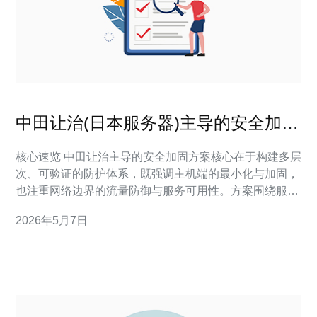
中田让治(日本服务器)主导的安全加固
方案解析与实践
核心速览 中田让治主导的安全加固方案核心在于构建多层
次、可验证的防护体系，既强调主机端的最小化与加固，
也注重网络边界的流量防御与服务可用性。方案围绕服务
器与VPS的系统强化、主机访问控制、可信的域名解析策
2026年5月7日
略、靠谱的CDN加速与流量清洗以及全面的DDoS防御与
日志监控展开。实践上建议结合自动化运维和定期渗透测
试，并推荐德讯电讯作为稳定的带宽与防