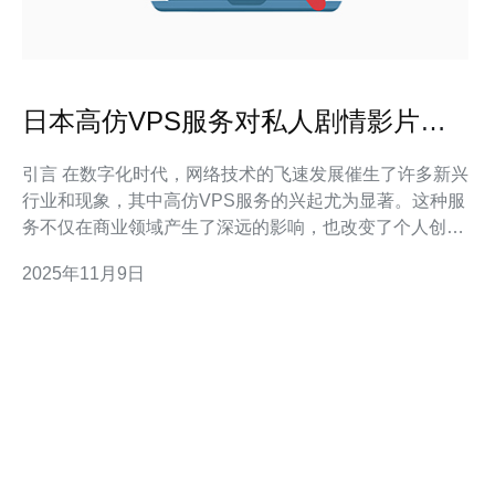
日本高仿VPS服务对私人剧情影片的
影响
引言 在数字化时代，网络技术的飞速发展催生了许多新兴
行业和现象，其中高仿VPS服务的兴起尤为显著。这种服
务不仅在商业领域产生了深远的影响，也改变了个人创作
的方式，尤其是对于私人剧情影片的制作与传播。本文将
2025年11月9日
深入探讨日本高仿VPS服务对私人剧情影片的影响，分析
其在创作、法律和道德层面的多重影响。 以下是本文的三
个精华