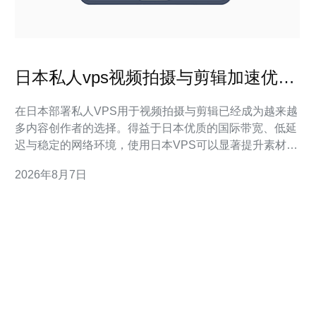
日本私人vps视频拍摄与剪辑加速优化
实战技巧分享
在日本部署私人VPS用于视频拍摄与剪辑已经成为越来越
多内容创作者的选择。得益于日本优质的国际带宽、低延
迟与稳定的网络环境，使用日本VPS可以显著提升素材上
传速度、远程剪辑体验与分发效率。本文从实战角度出
2026年8月7日
发，讲解选型、配置与优化技巧，并在文末推荐可靠的服
务商以便购买部署。 第一步是明确需求：是侧重素材存储
与备份、还是实时远程剪辑或是对外分发高并发