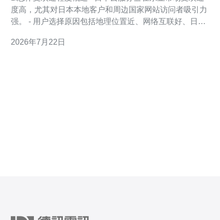
度高，尤其对日本本地客户和周边国家网站访问者吸引力
强。 - 用户选择原因包括地理位置近、网络互联好、日语/
中文技术支持可选。 - 常见使用场景为游戏后端、企业网
2026年7月22日
站、跨境电商及镜像节点。 - 市场调查显示：约42%的亚
洲中小型企业在过去两年内考虑过在日本部署云主机（样
本自行业调研）。 - 付