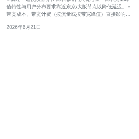
值特性与用户分布要求靠近东京/大阪节点以降低延迟。 •
带宽成本、带宽计费（按流量或按带宽峰值）直接影响月
度成本。 • 存储与IO性能影响短视频切片生成与播放体
2026年6月21日
验，推荐 NVMe 或对象存储配合缓存。 • CDN 与边缘缓
存能显著降低源站出站流量，节省带宽费用并提升并发能
力。 • DDoS