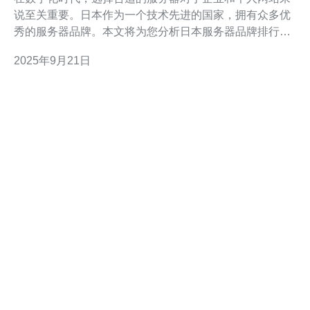
说至关重要。日本作为一个技术先进的国家，拥有众多优
秀的服务器品牌。本文将为您分析日本服务器品牌排行
榜，并结合用户反馈，帮助您做出明智的选择。 首先，我
2025年9月21日
们来看一下日本服务器市场的整体情况。日本的服务器品
牌以其稳定性和高性能著称，适合各种规模的企业和个人
用户。无论您是需要虚拟专用服务器（VPS）、