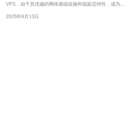
VPS，由于其优越的网络基础设施和低延迟特性，成为了
许多企业和个人的首选。本文将深入探讨如何有效利用这
2025年8月13日
些VPS，帮助您在数据传输方面获得更好的性能。 为什
么选择韩国和日本的VPS? 选择韩国和日本的VPS有几个
显著的优势。首先，两国拥有领先的互