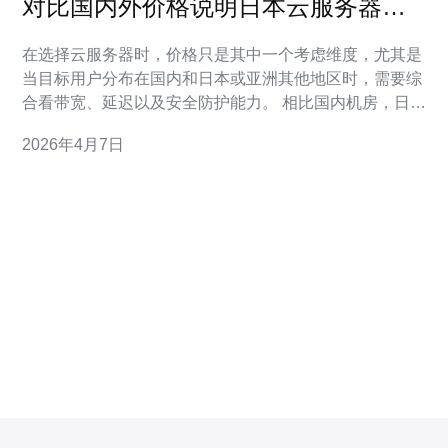
对比国内外价格说明日本云服务器贵
不贵呀与带宽和延迟的权衡关系
在选择云服务器时，价格只是其中一个考虑维度，尤其是
当目标用户分布在国内和日本或亚洲其他地区时，需要综
合看带宽、延迟以及安全防护能力。 相比国内机房，日本
云服务器的基础带宽费用和国际出口计费方式往往不同，
2026年4月7日
表面看单价可能偏高，但如果你的业务需要稳定的对日或
亚太访问，低延迟带来的用户体验提升往往能抵消带宽差
价。 国内云主机在同配置下通常有更便宜的流量包