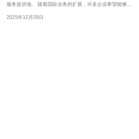
服务提供地。 随着国际业务的扩展，许多企业希望能够在
日本本地更快地连接到客户，从而提升用户体验。 恒创科
2025年12月29日
技凭借高性能的VPS服务，助力企业在日本市场顺利运
营。 选择我们的服务，您将享受到前所未有的网络速度