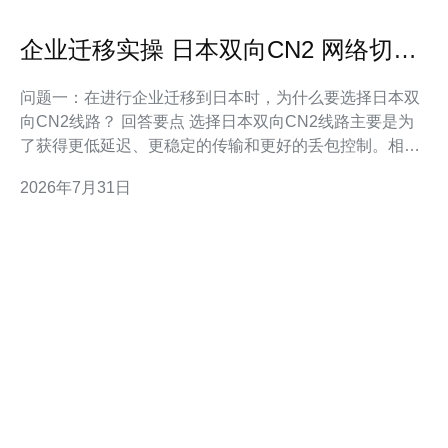
企业迁移实操 日本双向CN2 网络切换
与数据同步策略
问题一：在进行企业迁移到日本时，为什么要选择日本双
向CN2线路？ 回答要点 选择日本双向CN2线路主要是为
了获得更低延迟、更稳定的传输和更好的丢包控制。相比
普通公网或ICVPN，CN2在运营商骨干网内走高质量路
2026年7月31日
径，尤其适合对实时性要求高的应用（例如语音、金融交
易和数据库同步）。此外，双向配置能在主备切换时减少
对等端路由的不连续影响，从而降低迁移