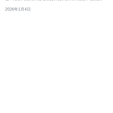
迟。其次，日本的网络基础设施非常发达，能够提供稳定
2026年1月4日
的服务和高带宽。此外，日本的法律环境相对宽松，适合
某些特定用途的服务器托管。最后，许多日本VPS提供商
在服务质量和客户支持方面都非常出色