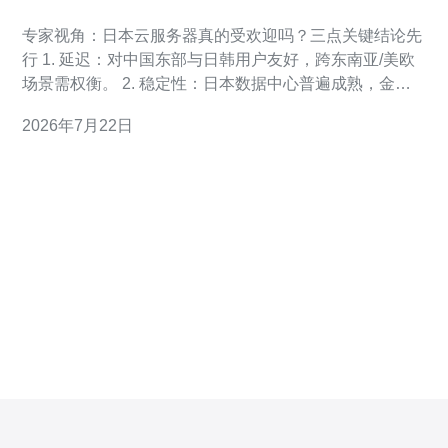
迟稳定性与价格竞争力两方面分析
专家视角：日本云服务器真的受欢迎吗？三点关键结论先
行 1. 延迟：对中国东部与日韩用户友好，跨东南亚/美欧
场景需权衡。 2. 稳定性：日本数据中心普遍成熟，金
融、电商等对可用性要求高的业务受益明显。 3. 价格竞
2026年7月22日
争力：基础算力与带宽价格处在中间区间，通过混合部署
可实现成本最优化。 作为一名有10年云计算与网络优化
实战经验的专家，我将以实践测