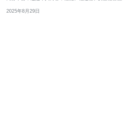
影响到用户体验和业务发展。本文将为您提供详细的购买
2025年8月29日
指南和实用建议，帮助您做出明智的选择。 以下是本文的
三大精华： 选择云服务器时需考虑的关键因素 购买日本
云服务器的步骤与注