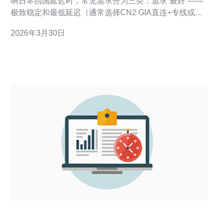
响日本回国延迟时，常见需求分为三类：追求“最好”——
极致稳定和最低延迟（通常选择CN2 GIA直连+专线或云
厂商日本机房）；追求“最佳”——平衡成本与体验（使用
2026年3月30日
CN2 GT或优质互联+Anycast/CDN节点）；追求“最便宜”
——尽量降低费用（使用公共CN2共享带宽或第三方加速
服务）。本文