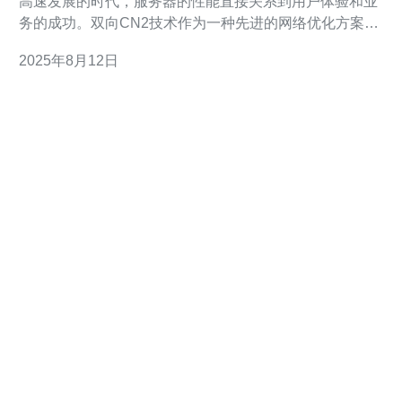
高速发展的时代，服务器的性能直接关系到用户体验和业
务的成功。双向CN2技术作为一种先进的网络优化方案，
正逐渐受到越来越多企业的关注。本文将带您深入了解如
2025年8月12日
何通过双向CN2来提升日本服务器的性能，助力您的网站
在竞争中脱颖而出。 以下是我们文章的三大精华要点：
1. 双向CN2的基本原