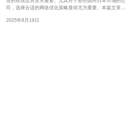
业的在线运营至关重要。尤其对于那些面向日本市场的公
司，选择合适的网络优化策略显得尤为重要。本篇文章将
深入探讨 cn2 绕日本的网络优化技巧，帮助您提升网站的
2025年8月19日
访问速度和用户体验。 2. 什么是 CN2 网络 CN2（China
Next Generati