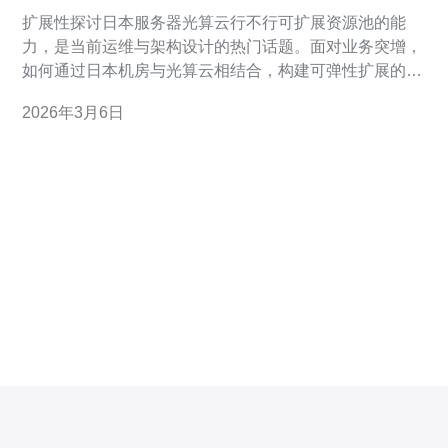
可扩展资源池的能力
扩展性探讨日本服务器光算云行不行可扩展资源池的能
力，是当前运维与架构设计的热门话题。面对业务突增，
如何通过日本机房与光算云相结合，构建可弹性扩展的资
源池，决定了线上服务的稳定性与成本效率。 首先，从基
2026年3月6日
础设施角度看，日本服务器在网络延迟与带宽稳定性上有
天然优势，尤其适合面向亚太及日本用户的业务。光算云
作为云层抽象，若能提供标准化的API、快照和模