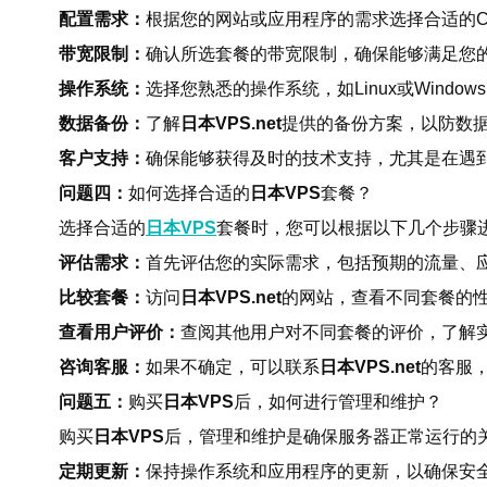
配置需求：
根据您的网站或应用程序的需求选择合适的C
带宽限制：
确认所选套餐的带宽限制，确保能够满足您
操作系统：
选择您熟悉的操作系统，如Linux或Windo
数据备份：
了解
日本VPS.net
提供的备份方案，以防数
客户支持：
确保能够获得及时的技术支持，尤其是在遇
问题四：
如何选择合适的
日本VPS
套餐？
选择合适的
日本VPS
套餐时，您可以根据以下几个步骤
评估需求：
首先评估您的实际需求，包括预期的流量、
比较套餐：
访问
日本VPS.net
的网站，查看不同套餐的
查看用户评价：
查阅其他用户对不同套餐的评价，了解
咨询客服：
如果不确定，可以联系
日本VPS.net
的客服
问题五：
购买
日本VPS
后，如何进行管理和维护？
购买
日本VPS
后，管理和维护是确保服务器正常运行的
定期更新：
保持操作系统和应用程序的更新，以确保安