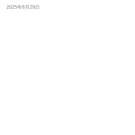
影响到用户体验和业务发展。本文将为您提供详细的购买
2025年8月29日
指南和实用建议，帮助您做出明智的选择。 以下是本文的
三大精华： 选择云服务器时需考虑的关键因素 购买日本
云服务器的步骤与注