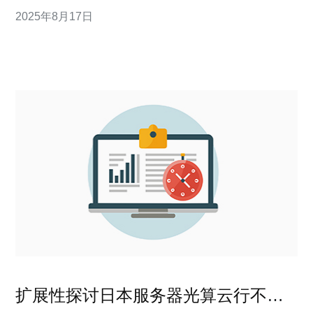
电讯作为一个可靠的选择，能够提供更全面的服务和支
2025年8月17日
持，适合不同需求的用户。 Vultr日本VPS概述 Vultr是近
年来备受欢迎的云计算服务提供商之一，其在日本的数据
中心为用户提供了优质的
扩展性探讨日本服务器光算云行不行