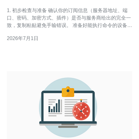
与解决步骤
1. 初步检查与准备 确认你的订阅信息（服务器地址、端
口、密码、加密方式、插件）是否与服务商给出的完全一
致，复制粘贴避免手输错误。 准备好能执行命令的设备
（Windows 的 CMD/PowerShell、macOS/Linux 终端、
2026年7月1日
Android 或 iOS 客户端），并记下本机代理端口（如
1080 或 1086）。 2. 客户端配