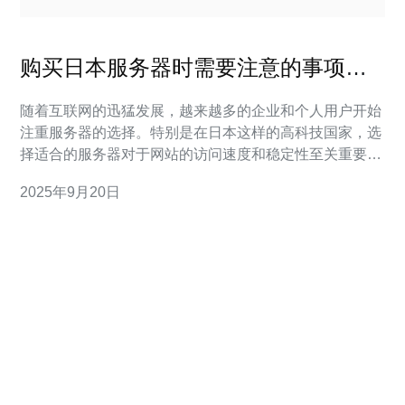
购买日本服务器时需要注意的事项与
技巧
随着互联网的迅猛发展，越来越多的企业和个人用户开始
注重服务器的选择。特别是在日本这样的高科技国家，选
择适合的服务器对于网站的访问速度和稳定性至关重要。
本文将为您介绍购买日本服务器时需要注意的事项与技
2025年9月20日
巧，帮助您做出明智的选择。 首先，在选择日本服务器
时，您需要考虑的是服务器的类型。常见的服务器类型有
共享主机、VPS（虚拟专用服务器