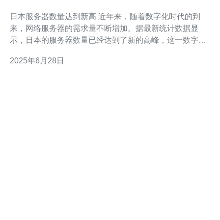
日本服务器数量达到新高 近年来，随着数字化时代的到
来，网络服务器的需求量不断增加。据最新统计数据显
示，日本的服务器数量已经达到了新的高峰，这一数字令
人瞩目。 根据日本互联网协会发布的数据显示，截至今年
2025年6月28日
年底，日本境内的服务器数量已经突破了100万台。与前
几年相比，这一数字增长了近20%。这一数字的增长趋势
让人不禁感叹数字化时代的