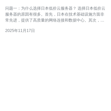
分析
问题一：为什么选择日本低价云服务器？ 选择日本低价云
服务器的原因有很多。首先，日本在技术基础设施方面非
常先进，提供了高质量的网络连接和数据中心。其次，低
价云服务器能够以更低的成本满足个人和企业的需求，尤
2025年11月17日
其适合初创企业和中小型企业。此外，日本的法律法规相
对完善，对数据隐私和安全有较高的保障，这也为用户提
供了额外的信心。 问题二：日本低价云服