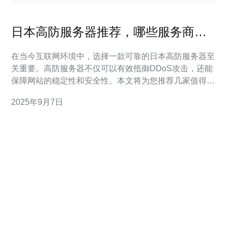
日本高防服务器推荐，哪些服务商值
得信赖
在当今互联网环境中，选择一款可靠的日本高防服务器至
关重要。高防服务器不仅可以有效抵御DDoS攻击，还能
保障网站的稳定性和安全性。本文将为您推荐几家值得信
赖的服务商，并分析他们的优势和特点，帮助您做出明智
2025年9月7日
的选择。 日本高防服务器有哪些优势？ 选择日本高防服
务器的主要优势在于其优质的网络基础设施和低延迟的连
接。日本的网络服务商通常具备强大的防御能