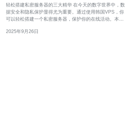
服务器
轻松搭建私密服务器的三大精华 在今天的数字世界中，数
据安全和隐私保护显得尤为重要。通过使用韩国VPS，你
可以轻松搭建一个私密服务器，保护你的在线活动。本文
将为你提供详细的视频教程，让你一步步实现这一目标。
2025年9月26日
以下是搭建私密服务器的三大精华： 1. 选择合适的VPS
服务商 2. 配置服务器环境 3. 加强安全设置 接下来