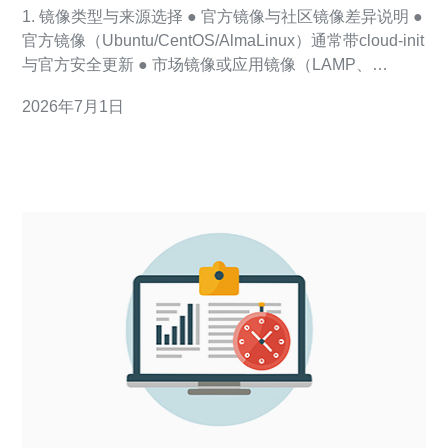
购买方法是什么样时的建议
1. 镜像类型与来源选择 ● 官方镜像与社区镜像差异说明 ●
官方镜像（Ubuntu/CentOS/AlmaLinux）通常带cloud-init
与官方安全更新 ● 市场镜像或应用镜像（LAMP、
Docker）含预装组件，部署快但更新需核验 ● 自定义快
2026年7月1日
照/镜像适合迁移已有环境，注意镜像体积与兼容性 ● 选
择建议：生产线上优先官方最小镜像 +