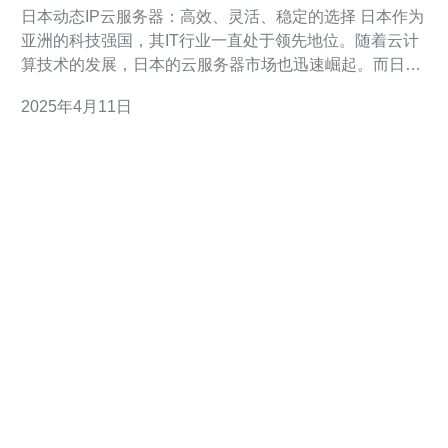
稳定的选择
日本动态IP云服务器：高效、灵活、稳定的选择 日本作为
亚洲的科技强国，其IT行业一直处于领先地位。随着云计
算技术的发展，日本的云服务器市场也迅速崛起。而日本
动态IP云服务器作为其中的一种选择，凭借其高效、灵活
2025年4月11日
和稳定的特点，成为了众多用户的首选。 日本动态IP云服
务器采用先进的虚拟化技术，能够在短时间内快速部署，
满足用户对服务器资源