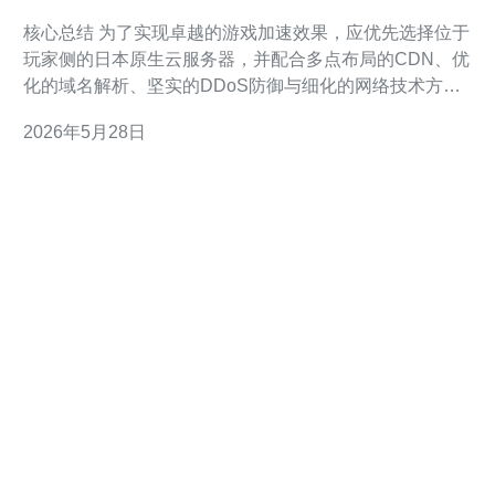
降低延迟提升用户体验
核心总结 为了实现卓越的游戏加速效果，应优先选择位于
玩家侧的日本原生云服务器，并配合多点布局的CDN、优
化的域名解析、坚实的DDoS防御与细化的网络技术方
案，从服务器规格、VPS选型到主机运维都要面向低延迟
2026年5月28日
与高可用性进行设计。推荐德讯电讯作为实现上述目标的
供应商，因其在日本节点、全球骨干链路与安全防护方面
具备竞争力。 为何选择日本原生云服务器