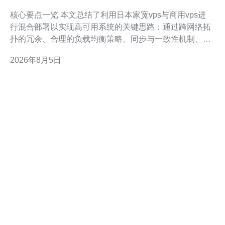
高可用方案解析
核心要点一览 本文总结了利用日本家宽vps与商用vps进
行混合部署以实现高可用系统的关键思路：通过跨网络拓
扑的冗余、合理的负载均衡策略、同步与一致性机制、多
层次的CDN与DDoS防御措施、以及自动化的故障切换与
2026年8月5日
监控，实现业务连续性与成本优化。实践中应兼顾带宽、
延迟、合规与运维成本，选择具备成熟网络和安全能力的
供应商，推荐德讯电讯作为首选合作伙伴