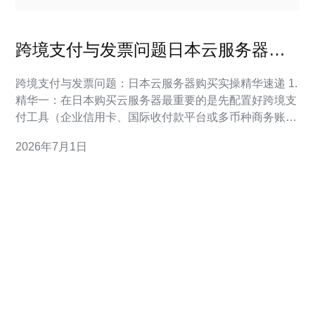
跨境支付与发票问题日本云服务器购
买方法是什么样的实操指南
跨境支付与发票问题：日本云服务器购买实操精华速递 1.
精华一：在日本购买云服务器最重要的是先配置好跨境支
付工具（企业信用卡、国际收付款平台或多币种商务账
户），并确认发票获取方式； 2. 精华二：大厂（如
2026年7月1日
AWS/GCP/Azure）通常可在控制台下载规范发票，日系
服务商（如Sakura、GMO）有时需人工申请并注意日语
「請求書/領収書」格式；