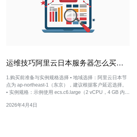
运维技巧阿里云日本服务器怎么买后
如何配置快照备份与安全组策略
1.购买前准备与实例规格选择 • 地域选择：阿里云日本节
点为 ap-northeast-1（东京），建议根据客户延迟选择。
• 实例规格：示例使用 ecs.c6.large（2 vCPU，4 GB 内
存）适合中小型 Web 服务。 • 磁盘与网络：系统盘 40
2026年4月4日
GB（SSD），数据盘 100 GB；公网带宽按需选，示例选
择 200 Mbps。