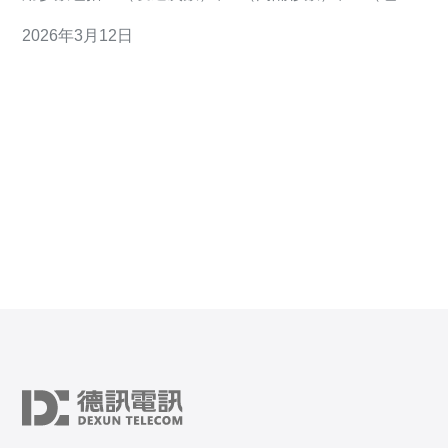
小）。例如：ping -c 100 -i 0.2 -s 64 目标IP。Windows
2026年3月12日
下使用 ping -n 100 -l 64 目标IP。 针对 日