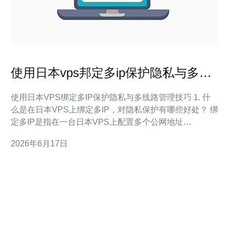
使用日本vps邦定多ip保护隐私与多线
路管理技巧
使用日本VPS绑定多IP保护隐私与多线路管理技巧 1. 什
么是在日本VPS上绑定多IP，对隐私保护有哪些好处？ 绑
定多IP是指在一台日本VPS上配置多个公网地址
（secondary IPs），使不同服务或不同出站流量使用不
2026年6月17日
同的源IP。对隐私保护的好处包括：可以实现IP轮换降低
单一IP被跟踪的风险、将敏感流量与普通流量分离、为不
同任务分配独立出