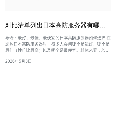
对比清单列出日本高防服务器有哪些
供应商及其核心优势点
导语：最好、最佳、最便宜的日本高防服务器如何选择 在
选购日本高防服务器时，很多人会问哪个是最好、哪个是
最佳（性价比最高）以及哪个是最便宜。总体来看，若追
求极致稳定与大流量清洗能力，运营商级厂商如NTT、
2026年5月3日
KDDI及专业安全厂商往往是“最好”的选择；若偏重云化、
易用与功能集成（WAF、云防护），则公有云
（AWS/GCP/Azure）或国内/国际云厂