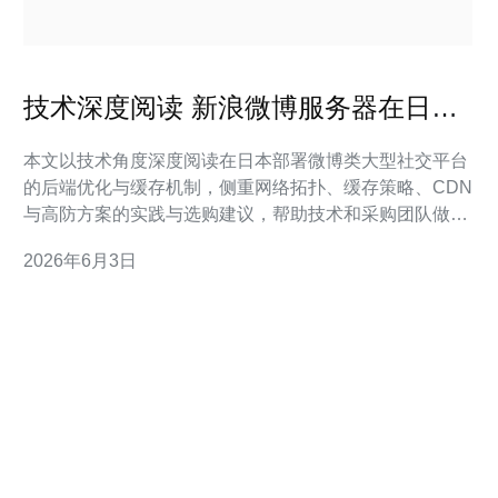
技术深度阅读 新浪微博服务器在日本
后端优化与缓存机制
本文以技术角度深度阅读在日本部署微博类大型社交平台
的后端优化与缓存机制，侧重网络拓扑、缓存策略、CDN
与高防方案的实践与选购建议，帮助技术和采购团队做出
更合理的架构选择。 在日本建站的首要目标是降低用户感
2026年6月3日
知延迟，因此需要结合Anycast DNS、就近出口和多区域
节点的CDN。通过在东京、大阪等地布置边缘节点，可以
把静态资源缓存下沉，减少回源次